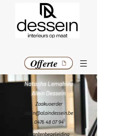
Offerte
Onze folder
Natacha Lemahieu
Alain Dessein
Zaakvoerder
alain@alaindessein.be
0476 48 07 94
Klantenbegeleiding