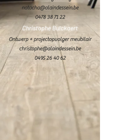
natacha@alaindessein.be
0478 38 71 22
Christophe Bulckaert
Ontwerp + projectopvolger meubilair
christophe@alaindessein.be
0495 26 40 62